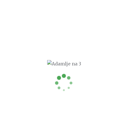
pri GZS. Vabljeni.
Preberi več
0
Računovodska skupina ADAMLJE³
Poslovna stavba IMPARO, Cesta v Gorice 34b, Ljubljana (Google Maps)
M:
skupina@adamlje.si
T:
+386 (0)1 520 90 00
Spremljate nas na:
Facebook strani
Konto +
itialuS Kontea